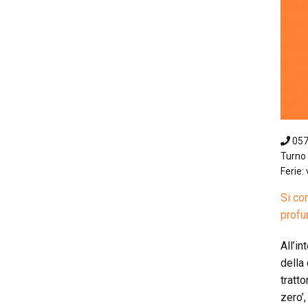
05
Turno 
Ferie: 
Si co
profu
All’in
della
tratto
zero’,