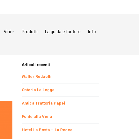
Vini
Prodotti
La guida e l’autore
Info
ezzo
Bianchi
enze
Rossi
Articoli recenti
orno
Dolci
Walter Redaelli
cca
Osteria Le Logge
a
Antica Trattoria Papei
Fonte alla Vena
toia
Hotel La Posta – La Rocca
na