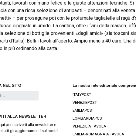
tanti, lavorati con mano felice e le giuste attenzioni tecniche. Si
cia con una ricca selezione di antipasti – denominati alla veneta
hetti» – per proseguire poi con le profumate tagliatelle al ragù d
tuoso cinghiale in umido. La cantina, oltre i ‘vini della maison’, of
la selezione di bottiglie provenienti «dagli amici» (sia toscani sia
parti d’Italia). Belli i tavoli all’aperto. Ampio menu a 40 euro. Una 
o in più ordinando alla carta.
 NEL SITO
La nostra rete editoriale compren
ITALYPOST
VENEZIEPOST
EMILIAPOST
VITI ALLA NEWSLETTER
LOMBARDIAPOST
qui
per iscriverti alla newsletter e
VENEZIE A TAVOLA
e tutti gli aggiornamenti sui nostri
EMILIA-ROMAGNA A TAVOLA