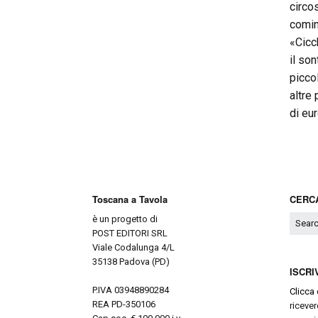
circos
comin
«Cicc
il son
picco
altre 
di eur
Toscana a Tavola
CERCA
è un progetto di
POST EDITORI SRL
Viale Codalunga 4/L
35138 Padova (PD)
ISCRI
P.IVA 03948890284
Clicca 
REA PD-350106
ricever