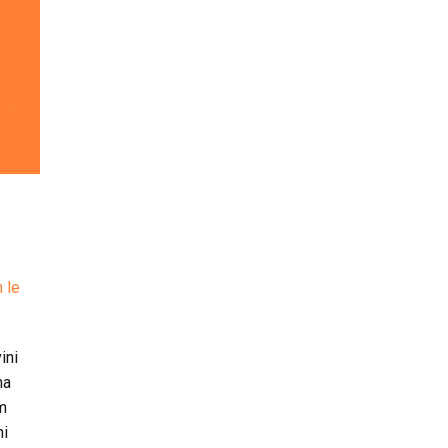
 le
ini
na
km
ni