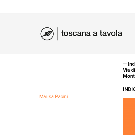
— In
Via d
Monte
INDI
Marisa Pacini