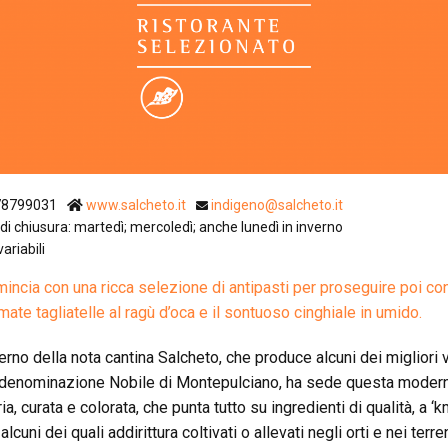
Pistoia
Prato
Siena
78799031
www.salcheto.it
indigeno@salcheto.it
di chiusura: martedì; mercoledì; anche lunedì in inverno
variabili
mincia con una ricca selezione di antipasti per proseguire poi con
mate tagliatelle al ragù d’oca e il sontuoso cinghiale in umido.
terno della nota cantina Salcheto, che produce alcuni dei migliori v
 denominazione Nobile di Montepulciano, ha sede questa moder
ria, curata e colorata, che punta tutto su ingredienti di qualità, a ‘
 alcuni dei quali addirittura coltivati o allevati negli orti e nei terre