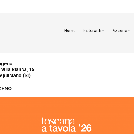
Home
Ristoranti
Pizzerie
Arezzo
Pizzerie Ar
Firenze
Pizzerie Fir
digeno
i Villa Bianca, 15
Grosseto
Pizzerie Liv
pulciano (SI)
Livorno
Pizzerie Lu
GENO
Lucca
Pizzerie Pis
Massa Carrara
Pizzerie Pis
Pisa
Pizzerie Sie