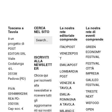
Toscana a
CERCA
La nostra
La nostra
Tavola
NEL SITO
rete
rete di
editoriale
eventi
è un
comprende
comprende
progetto di
ITALYPOST
GREEN
POST
ECONOMY
VENEZIEPOS
EDITORI SRL
ISCRIVITI
FESTIVAL
T
Viale
ALLA
FESTIVAL
Codalunga
NEWSLETT
EMILIAPOST
ER
CITTÀ
4/L
LOMBARDIA
IMPRESA
35138
Clicca qui
POST
Padova (PD)
GALILEO
per iscriverti
VENEZIE A
FESTIVAL
alla
TAVOLA
P.IVA
newsletter e
TRIESTE
03948890284
EMILIA-
ricevere tutti
NEXT
REA PD-
ROMAGNA
gli
WEFOOD
350106
A TAVOLA
aggiorname
Cap soc. €
OPEN
nti sui nostri
MILANO E