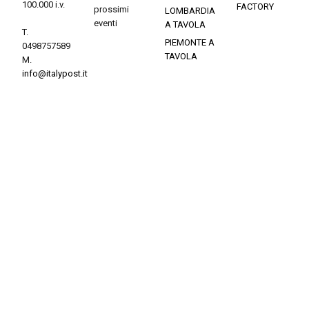
100.000 i.v.
FACTORY
prossimi
LOMBARDIA
eventi
A TAVOLA
T.
PIEMONTE A
0498757589
TAVOLA
M.
info@italypost.it