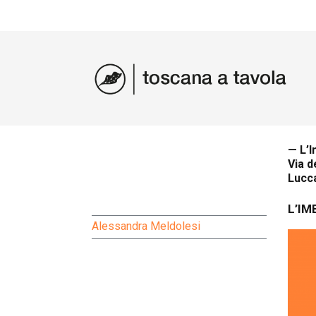
— L’
Via d
Lucc
L’IM
Alessandra Meldolesi