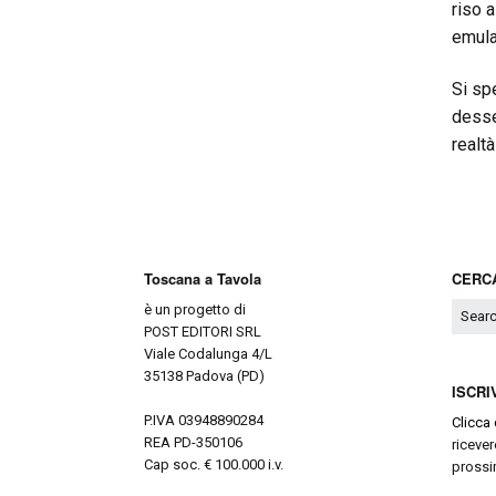
riso 
emula
Si sp
desse
realt
Toscana a Tavola
CERCA
è un progetto di
POST EDITORI SRL
Viale Codalunga 4/L
35138 Padova (PD)
ISCRI
P.IVA 03948890284
Clicca 
REA PD-350106
ricever
Cap soc. € 100.000 i.v.
prossi