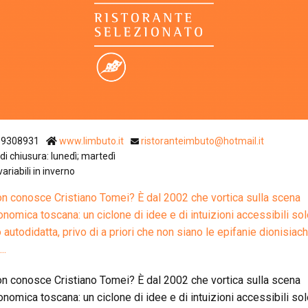
Pistoia
Prato
Siena
19308931
www.limbuto.it
ristoranteimbuto@hotmail.it
di chiusura: lunedì; martedì
variabili in inverno
on conosce Cristiano Tomei? È dal 2002 che vortica sulla scena
onomica toscana: un ciclone di idee e di intuizioni accessibili sol
 autodidatta, privo di a priori che non siano le epifanie dionisiac
..
on conosce Cristiano Tomei? È dal 2002 che vortica sulla scena
onomica toscana: un ciclone di idee e di intuizioni accessibili sol