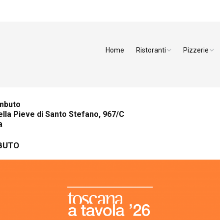
Home
Ristoranti
Pizzerie
Arezzo
Pizzerie Ar
Firenze
Pizzerie Fir
Imbuto
ella Pieve di Santo Stefano, 967/C
Grosseto
Pizzerie Liv
a
Livorno
Pizzerie Lu
BUTO
Lucca
Pizzerie Pis
Massa Carrara
Pizzerie Pis
Pisa
Pizzerie Sie