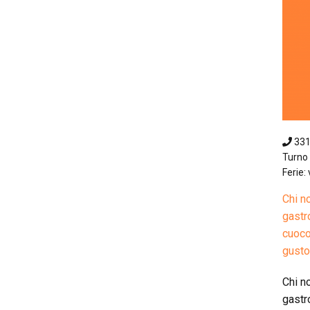
33
Turno 
Ferie: 
Chi n
gastr
cuoco
gusto.
Chi n
gastr