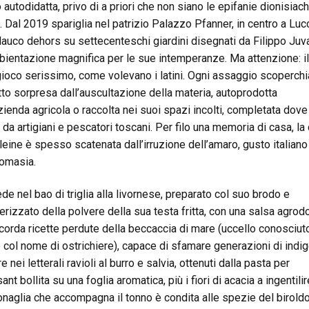
 autodidatta, privo di a priori che non siano le epifanie dionisiac
. Dal 2019 spariglia nel patrizio Palazzo Pfanner, in centro a Luc
lauco dehors su settecenteschi giardini disegnati da Filippo Juva
bientazione magnifica per le sue intemperanze. Ma attenzione: i
gioco serissimo, come volevano i latini. Ogni assaggio scoperchi
etto sorpresa dall’auscultazione della materia, autoprodotta
azienda agricola o raccolta nei suoi spazi incolti, completata dove
 da artigiani e pescatori toscani. Per filo una memoria di casa, la 
eine è spesso scatenata dall’irruzione dell’amaro, gusto italiano
omasia.
de nel bao di triglia alla livornese, preparato col suo brodo e
erizzato della polvere della sua testa fritta, con una salsa agrod
icorda ricette perdute della beccaccia di mare (uccello conosciut
 col nome di ostrichiere), capace di sfamare generazioni di indig
 nei letterali ravioli al burro e salvia, ottenuti dalla pasta per
ant bollita su una foglia aromatica, più i fiori di acacia a ingentilir
naglia che accompagna il tonno è condita alle spezie del biroldo;