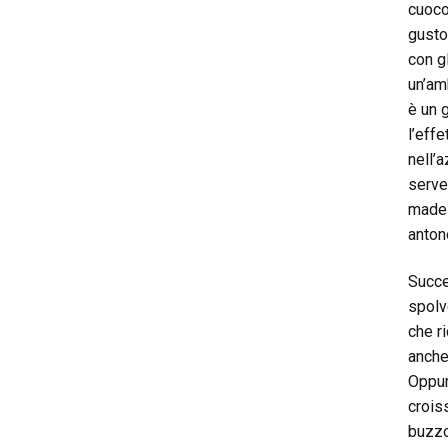
cuoco
gusto
con g
un’am
è un 
l’eff
nell’
serve
madel
anton
Succe
spolv
che r
anche
Oppure
croiss
buzzo