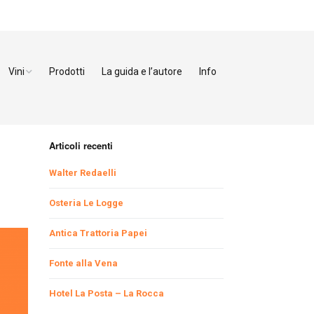
Vini
Prodotti
La guida e l’autore
Info
ezzo
Bianchi
enze
Rossi
Articoli recenti
orno
Dolci
Walter Redaelli
cca
Osteria Le Logge
a
Antica Trattoria Papei
Fonte alla Vena
toia
Hotel La Posta – La Rocca
na