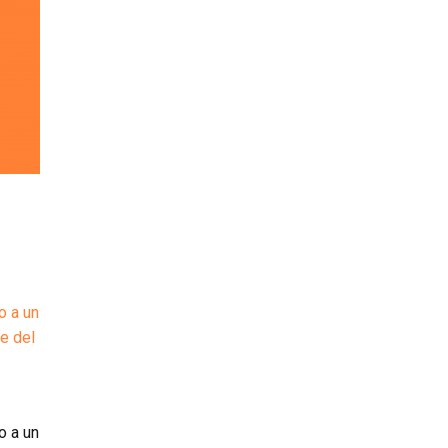
o a un
he del
o a un