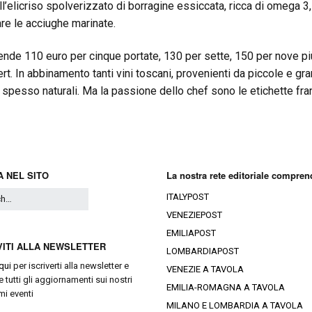
all’elicriso spolverizzato di borragine essiccata, ricca di omega 3,
re le acciughe marinate.
ende 110 euro per cinque portate, 130 per sette, 150 per nove più
rt. In abbinamento tanti vini toscani, provenienti da piccole e gra
à spesso naturali. Ma la passione dello chef sono le etichette fra
 NEL SITO
La nostra rete editoriale compren
ITALYPOST
VENEZIEPOST
EMILIAPOST
VITI ALLA NEWSLETTER
LOMBARDIAPOST
qui
per iscriverti alla newsletter e
VENEZIE A TAVOLA
e tutti gli aggiornamenti sui nostri
EMILIA-ROMAGNA A TAVOLA
mi eventi
MILANO E LOMBARDIA A TAVOLA