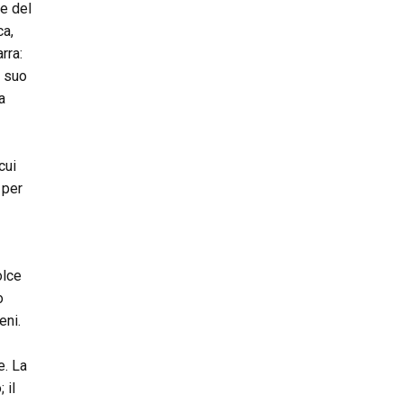
he del
ca,
rra:
l suo
a
cui
 per
olce
o
eni.
e. La
 il