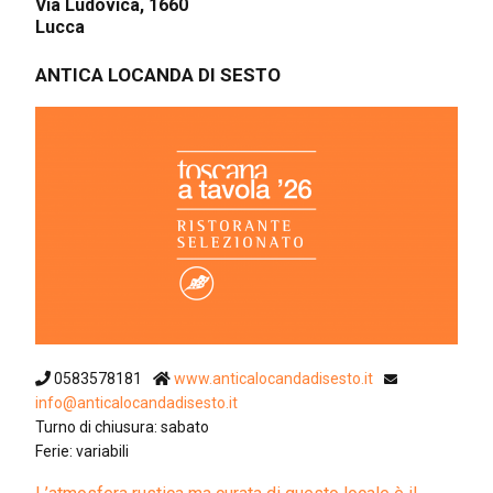
Via Ludovica, 1660
Lucca
ANTICA LOCANDA DI SESTO
0583578181
www.anticalocandadisesto.it
info@anticalocandadisesto.it
Turno di chiusura: sabato
Ferie: variabili