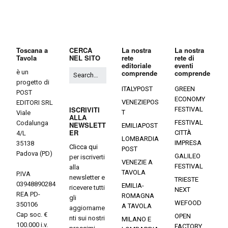
Toscana a
CERCA
La nostra
La nostra
Tavola
NEL SITO
rete
rete di
editoriale
eventi
è un
comprende
comprende
progetto di
ITALYPOST
GREEN
POST
ECONOMY
VENEZIEPOS
EDITORI SRL
ISCRIVITI
FESTIVAL
T
Viale
ALLA
FESTIVAL
Codalunga
NEWSLETT
EMILIAPOST
ER
CITTÀ
4/L
LOMBARDIA
IMPRESA
35138
Clicca qui
POST
Padova (PD)
GALILEO
per iscriverti
VENEZIE A
FESTIVAL
alla
TAVOLA
P.IVA
newsletter e
TRIESTE
03948890284
EMILIA-
ricevere tutti
NEXT
REA PD-
ROMAGNA
gli
WEFOOD
350106
A TAVOLA
aggiorname
Cap soc. €
OPEN
nti sui nostri
MILANO E
100.000 i.v.
FACTORY