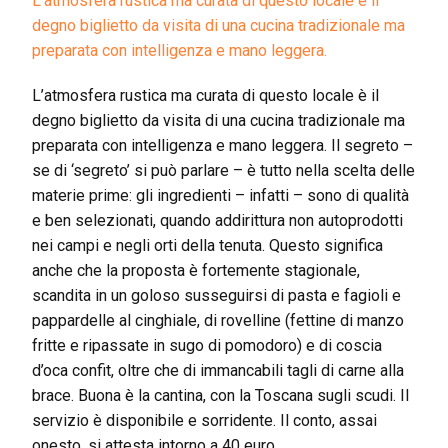
L’atmosfera rustica ma curata di questo locale è il
degno biglietto da visita di una cucina tradizionale ma
preparata con intelligenza e mano leggera.
L’atmosfera rustica ma curata di questo locale è il
degno biglietto da visita di una cucina tradizionale ma
preparata con intelligenza e mano leggera. Il segreto –
se di ‘segreto’ si può parlare – è tutto nella scelta delle
materie prime: gli ingredienti – infatti – sono di qualità
e ben selezionati, quando addirittura non autoprodotti
nei campi e negli orti della tenuta. Questo significa
anche che la proposta è fortemente stagionale,
scandita in un goloso susseguirsi di pasta e fagioli e
pappardelle al cinghiale, di rovelline (fettine di manzo
fritte e ripassate in sugo di pomodoro) e di coscia
d’oca confit, oltre che di immancabili tagli di carne alla
brace. Buona è la cantina, con la Toscana sugli scudi. Il
servizio è disponibile e sorridente. Il conto, assai
onesto, si attesta intorno a 40 euro.